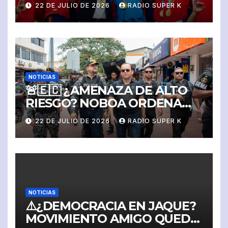
REINA DEL FÚTBOL! 🇪🇸
22 DE JULIO DE 2026
RADIO SUPER K
NOTICIAS
🚨🇪🇨 ¿AMENAZA DE ALTO
RIESGO? NOBOA ORDENA
PROTECCIÓN MILITAR Y
22 DE JULIO DE 2026
RADIO SUPER K
POLICIAL PARA JOHN
REIMBERG Y SU FAMILIA
NOTICIAS
⚠️¿DEMOCRACIA EN JAQUE?
MOVIMIENTO AMIGO QUEDA