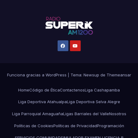
Funciona gracias a WordPress
|
Tema:
Newsup
de
Themeansar
Home
Código de Ética
Contactenos
Liga Cashapamba
Liga Deportiva Atahualpa
Liga Deportiva Selva Alegre
Liga Parroquial Amaguaña
Ligas Barriales del Valle
Nosotros
Políticas de Cookies
Políticas de Privacidad
Programación
SERVICIOS COMUNIDAD
SIMULADOR EXAMEN LICENCIA B