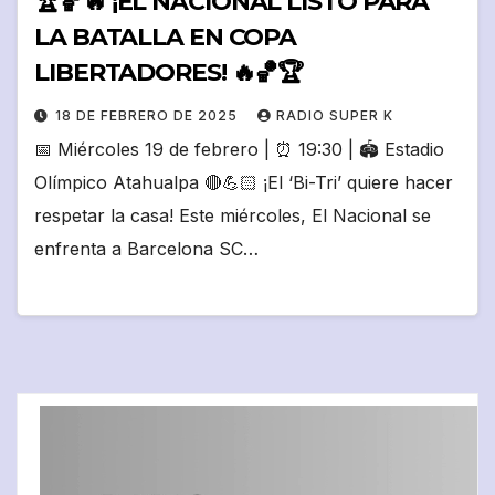
🏆🏀🔥 ¡EL NACIONAL LISTO PARA
LA BATALLA EN COPA
LIBERTADORES! 🔥🏀🏆
18 DE FEBRERO DE 2025
RADIO SUPER K
📅 Miércoles 19 de febrero | ⏰ 19:30 | 🏟️ Estadio
Olímpico Atahualpa 🔴💪🏻 ¡El ‘Bi-Tri’ quiere hacer
respetar la casa! Este miércoles, El Nacional se
enfrenta a Barcelona SC…