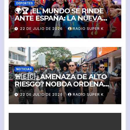
DEPORTES
🌍🏆 ¡EL MUNDO SE RINDE
ANTE ESPAÑA: LA NUEVA
REINA DEL FÚTBOL! 🇪🇸
22 DE JULIO DE 2026
RADIO SUPER K
NOTICIAS
🚨🇪🇨 ¿AMENAZA DE ALTO
RIESGO? NOBOA ORDENA
PROTECCIÓN MILITAR Y
22 DE JULIO DE 2026
RADIO SUPER K
POLICIAL PARA JOHN
REIMBERG Y SU FAMILIA