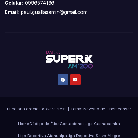
Celular:
0996574136
Email:
paul.guallasamin@gmail.com
Funciona gracias a WordPress
|
Tema:
Newsup
de
Themeansar
Home
Código de Ética
Contactenos
Liga Cashapamba
Liga Deportiva Atahualpa
Liga Deportiva Selva Alegre