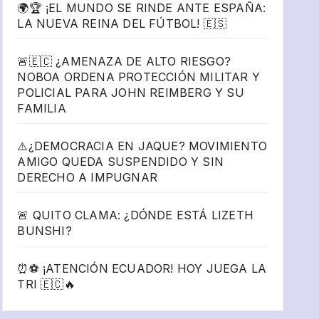
🌍🏆 ¡EL MUNDO SE RINDE ANTE ESPAÑA:
LA NUEVA REINA DEL FÚTBOL! 🇪🇸
🚨🇪🇨 ¿AMENAZA DE ALTO RIESGO?
NOBOA ORDENA PROTECCIÓN MILITAR Y
POLICIAL PARA JOHN REIMBERG Y SU
FAMILIA
⚠️¿DEMOCRACIA EN JAQUE? MOVIMIENTO
AMIGO QUEDA SUSPENDIDO Y SIN
DERECHO A IMPUGNAR
🚨 QUITO CLAMA: ¿DÓNDE ESTÁ LIZETH
BUNSHI?
⏰⚽ ¡ATENCIÓN ECUADOR! HOY JUEGA LA
TRI 🇪🇨🔥