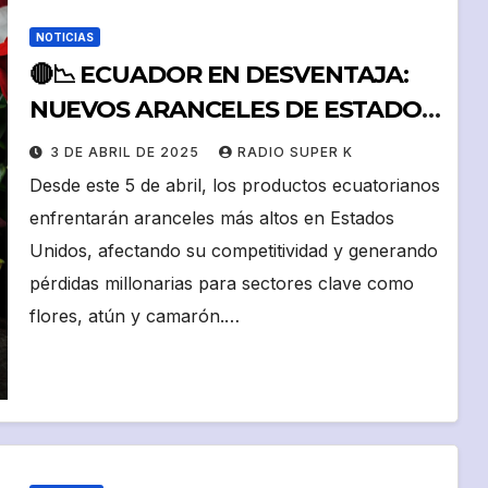
NOTICIAS
🔴📉 ECUADOR EN DESVENTAJA:
NUEVOS ARANCELES DE ESTADOS
UNIDOS GOLPEAN A LAS
3 DE ABRIL DE 2025
RADIO SUPER K
EXPORTACIONES
Desde este 5 de abril, los productos ecuatorianos
enfrentarán aranceles más altos en Estados
Unidos, afectando su competitividad y generando
pérdidas millonarias para sectores clave como
flores, atún y camarón.…