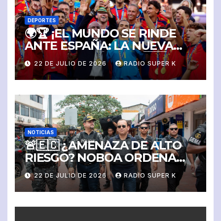
DEPORTES
🌍🏆 ¡EL MUNDO SE RINDE
ANTE ESPAÑA: LA NUEVA
REINA DEL FÚTBOL! 🇪🇸
22 DE JULIO DE 2026
RADIO SUPER K
NOTICIAS
🚨🇪🇨 ¿AMENAZA DE ALTO
RIESGO? NOBOA ORDENA
PROTECCIÓN MILITAR Y
22 DE JULIO DE 2026
RADIO SUPER K
POLICIAL PARA JOHN
REIMBERG Y SU FAMILIA