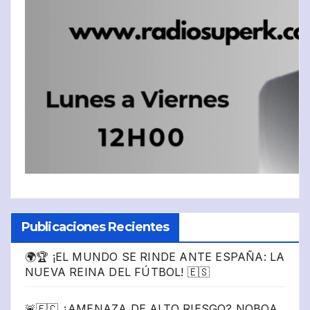
Publicaciones Recientes
🌍🏆 ¡EL MUNDO SE RINDE ANTE ESPAÑA: LA
NUEVA REINA DEL FÚTBOL! 🇪🇸
🚨🇪🇨 ¿AMENAZA DE ALTO RIESGO? NOBOA