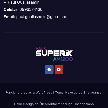
Paúl Guallasamín
Celular:
0996574136
Email:
paul.guallasamin@gmail.com
Funciona gracias a WordPress
|
Tema:
Newsup
de
Themeansar
Home
Código de Ética
Contactenos
Liga Cashapamba