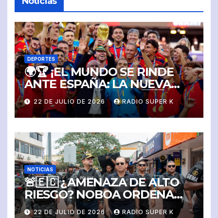
Noticias
DEPORTES
🌍🏆 ¡EL MUNDO SE RINDE
ANTE ESPAÑA: LA NUEVA
REINA DEL FÚTBOL! 🇪🇸
22 DE JULIO DE 2026
RADIO SUPER K
NOTICIAS
🚨🇪🇨 ¿AMENAZA DE ALTO
RIESGO? NOBOA ORDENA
PROTECCIÓN MILITAR Y
22 DE JULIO DE 2026
RADIO SUPER K