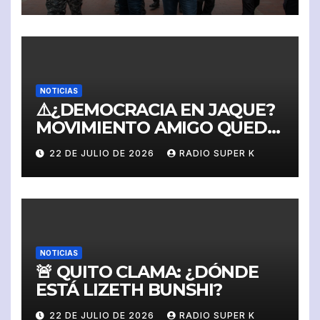
POLICIAL PARA JOHN
REIMBERG Y SU FAMILIA
NOTICIAS
⚠️¿DEMOCRACIA EN JAQUE?
MOVIMIENTO AMIGO QUEDA
SUSPENDIDO Y SIN
22 DE JULIO DE 2026
RADIO SUPER K
DERECHO A IMPUGNAR
NOTICIAS
🚨 QUITO CLAMA: ¿DÓNDE
ESTÁ LIZETH BUNSHI?
22 DE JULIO DE 2026
RADIO SUPER K