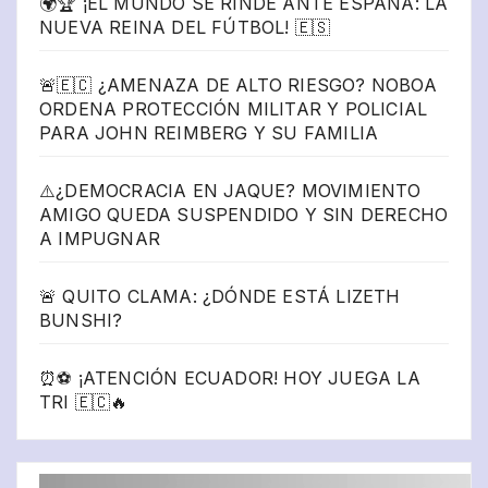
🌍🏆 ¡EL MUNDO SE RINDE ANTE ESPAÑA: LA
NUEVA REINA DEL FÚTBOL! 🇪🇸
🚨🇪🇨 ¿AMENAZA DE ALTO RIESGO? NOBOA
ORDENA PROTECCIÓN MILITAR Y POLICIAL
PARA JOHN REIMBERG Y SU FAMILIA
⚠️¿DEMOCRACIA EN JAQUE? MOVIMIENTO
AMIGO QUEDA SUSPENDIDO Y SIN DERECHO
A IMPUGNAR
🚨 QUITO CLAMA: ¿DÓNDE ESTÁ LIZETH
BUNSHI?
⏰⚽ ¡ATENCIÓN ECUADOR! HOY JUEGA LA
TRI 🇪🇨🔥