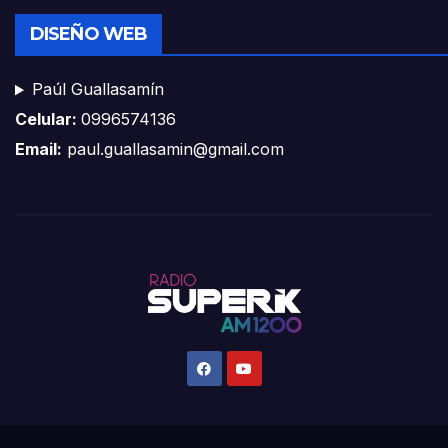
DISEÑO WEB
Paúl Guallasamín
Celular:
0996574136
Email:
paul.guallasamin@gmail.com