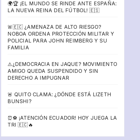
🌍🏆 ¡EL MUNDO SE RINDE ANTE ESPAÑA:
LA NUEVA REINA DEL FÚTBOL! 🇪🇸
🚨🇪🇨 ¿AMENAZA DE ALTO RIESGO?
NOBOA ORDENA PROTECCIÓN MILITAR Y
POLICIAL PARA JOHN REIMBERG Y SU
FAMILIA
⚠️¿DEMOCRACIA EN JAQUE? MOVIMIENTO
AMIGO QUEDA SUSPENDIDO Y SIN
DERECHO A IMPUGNAR
🚨 QUITO CLAMA: ¿DÓNDE ESTÁ LIZETH
BUNSHI?
⏰⚽ ¡ATENCIÓN ECUADOR! HOY JUEGA LA
TRI 🇪🇨🔥