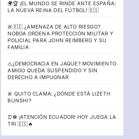
🌍🏆 ¡EL MUNDO SE RINDE ANTE ESPAÑA:
LA NUEVA REINA DEL FÚTBOL! 🇪🇸
🚨🇪🇨 ¿AMENAZA DE ALTO RIESGO?
NOBOA ORDENA PROTECCIÓN MILITAR Y
POLICIAL PARA JOHN REIMBERG Y SU
FAMILIA
⚠️¿DEMOCRACIA EN JAQUE? MOVIMIENTO
AMIGO QUEDA SUSPENDIDO Y SIN
DERECHO A IMPUGNAR
🚨 QUITO CLAMA: ¿DÓNDE ESTÁ LIZETH
BUNSHI?
⏰⚽ ¡ATENCIÓN ECUADOR! HOY JUEGA LA
TRI 🇪🇨🔥