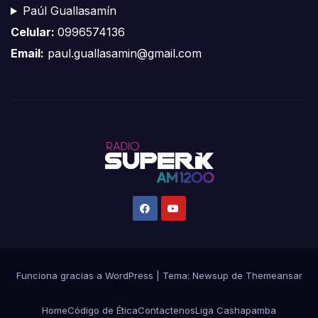
Paúl Guallasamín
Celular:
0996574136
Email:
paul.guallasamin@gmail.com
Funciona gracias a WordPress
|
Tema:
Newsup
de
Themeansar
Home
Código de Ética
Contactenos
Liga Cashapamba