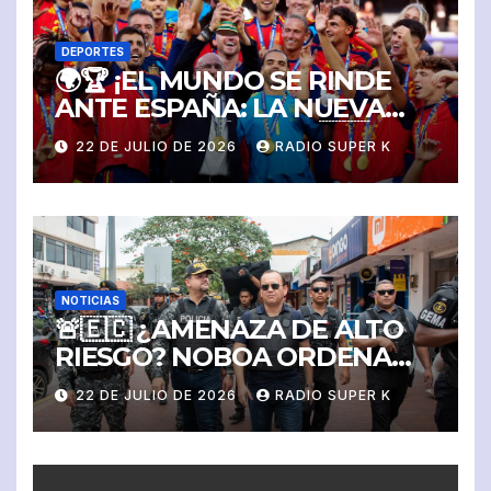
DEPORTES
🌍🏆 ¡EL MUNDO SE RINDE
ANTE ESPAÑA: LA NUEVA
REINA DEL FÚTBOL! 🇪🇸
22 DE JULIO DE 2026
RADIO SUPER K
NOTICIAS
🚨🇪🇨 ¿AMENAZA DE ALTO
RIESGO? NOBOA ORDENA
PROTECCIÓN MILITAR Y
22 DE JULIO DE 2026
RADIO SUPER K
POLICIAL PARA JOHN
REIMBERG Y SU FAMILIA