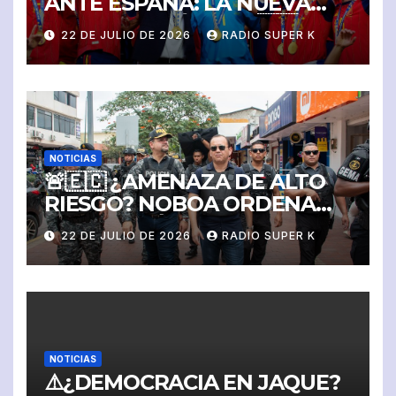
ANTE ESPAÑA: LA NUEVA
REINA DEL FÚTBOL! 🇪🇸
22 DE JULIO DE 2026
RADIO SUPER K
NOTICIAS
🚨🇪🇨 ¿AMENAZA DE ALTO
RIESGO? NOBOA ORDENA
PROTECCIÓN MILITAR Y
22 DE JULIO DE 2026
RADIO SUPER K
POLICIAL PARA JOHN
REIMBERG Y SU FAMILIA
NOTICIAS
⚠️¿DEMOCRACIA EN JAQUE?