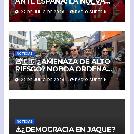
ANTE ESPAÑA: LA NUEVA
REINA DEL FÚTBOL! 🇪🇸
22 DE JULIO DE 2026
RADIO SUPER K
NOTICIAS
🚨🇪🇨 ¿AMENAZA DE ALTO
RIESGO? NOBOA ORDENA
PROTECCIÓN MILITAR Y
22 DE JULIO DE 2026
RADIO SUPER K
POLICIAL PARA JOHN
REIMBERG Y SU FAMILIA
NOTICIAS
⚠️¿DEMOCRACIA EN JAQUE?