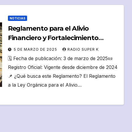
NOTICIAS
Reglamento para el Alivio
Financiero y Fortalecimiento
Económico
5 DE MARZO DE 2025
RADIO SUPER K
🗓️ Fecha de publicación: 3 de marzo de 2025📜
Registro Oficial: Vigente desde diciembre de 2024
📌 ¿Qué busca este Reglamento? El Reglamento
a la Ley Orgánica para el Alivio…