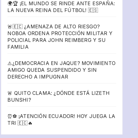
🌍🏆 ¡EL MUNDO SE RINDE ANTE ESPAÑA:
LA NUEVA REINA DEL FÚTBOL! 🇪🇸
🚨🇪🇨 ¿AMENAZA DE ALTO RIESGO?
NOBOA ORDENA PROTECCIÓN MILITAR Y
POLICIAL PARA JOHN REIMBERG Y SU
FAMILIA
⚠️¿DEMOCRACIA EN JAQUE? MOVIMIENTO
AMIGO QUEDA SUSPENDIDO Y SIN
DERECHO A IMPUGNAR
🚨 QUITO CLAMA: ¿DÓNDE ESTÁ LIZETH
BUNSHI?
⏰⚽ ¡ATENCIÓN ECUADOR! HOY JUEGA LA
TRI 🇪🇨🔥